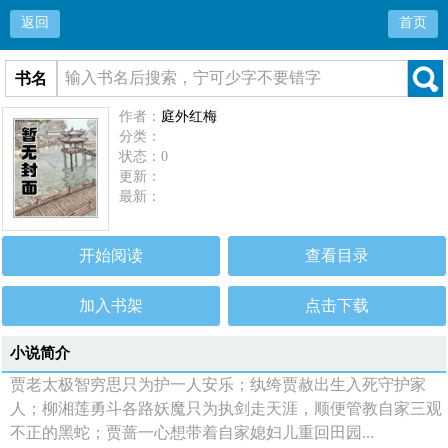
返回
首页
书名
作者：
庭外红梅
分类：
状态：0
更新：
最新：
开始阅读
查看目录
加入书架
点击下载
小说简介
贾老太极智穷思只为护一人安乐；纨绔贾赦出生入死守护家
人；柳湘莲勇斗各路妖魔只为执剑走天涯，顺便管教自家三观
不正的黑蛇；贾蔷一心想带着自家媳妇儿重回田园...