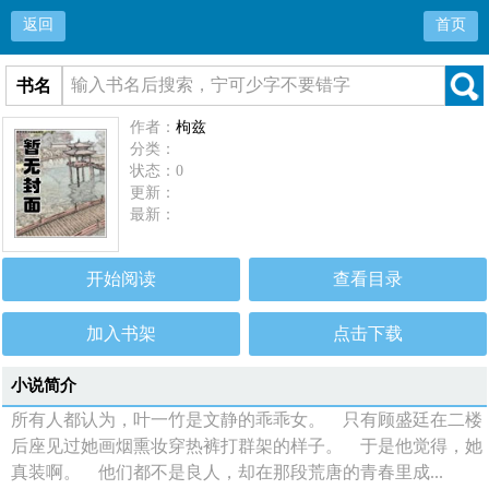
返回
首页
书名
作者：
枸兹
分类：
状态：0
更新：
最新：
开始阅读
查看目录
加入书架
点击下载
小说简介
所有人都认为，叶一竹是文静的乖乖女。 只有顾盛廷在二楼
后座见过她画烟熏妆穿热裤打群架的样子。 于是他觉得，她
真装啊。 他们都不是良人，却在那段荒唐的青春里成...