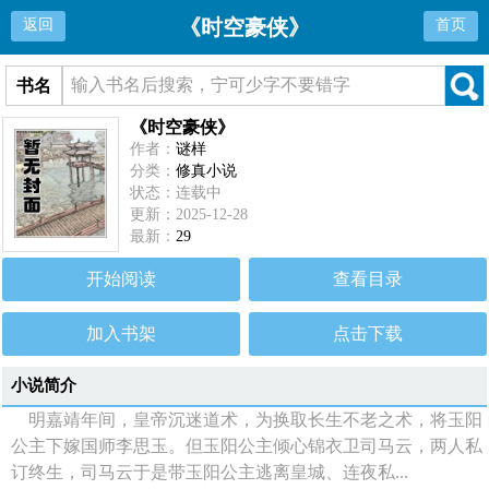
《时空豪侠》
返回
首页
书名
《时空豪侠》
作者：
谜样
分类：
修真小说
状态：连载中
更新：2025-12-28
最新：
29
开始阅读
查看目录
加入书架
点击下载
小说简介
明嘉靖年间，皇帝沉迷道术，为换取长生不老之术，将玉阳
公主下嫁国师李思玉。但玉阳公主倾心锦衣卫司马云，两人私
订终生，司马云于是带玉阳公主逃离皇城、连夜私...